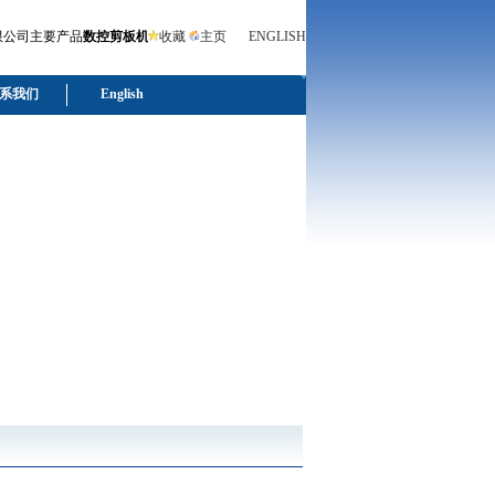
司主要产品
数控剪板机
、数控折弯机
收藏
主页
液压折弯机
ENGLISH
、
液压剪板机
.联系人：罗雪辉 电话：051
系我们
English