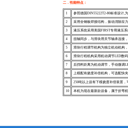
二．性能特点：
1
参照德国DIN55222T2-80标准设
2
采用全钢板焊接结构，振动消除应力
3
液压系统采用美国FIRST专用液压
4
扭轴同步，与滑块用关节轴承连接，
5
滑块行程调节机构为独立机动机构，
6
滑块行程机构采用机动调节LED数码
7
后挡料距离为机动调节，手动微调LE
8
上模配有挠度补偿机构，可选配快
9
250吨以上设有下模挠度补偿装置
10
本机为现在最新款设备，属于折弯机