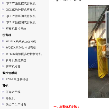
产品：WC67Y 80/2500
QC12Y液压摆式剪板机
QC12K数控摆式剪板机
QC11Y液压闸式剪板机
QC11K数控闸式剪板机
剪板机数控系统
折弯机
WC67Y系列液压折弯机
WC67K系列数控折弯机
WE67K电液同步数控折弯机
折弯机数控系统
折弯机模具
数控刨槽机
KVM 高速刨槽机
其他
开卷矫平线
卷板机
防盗门生产设备
一。主要技术参数：