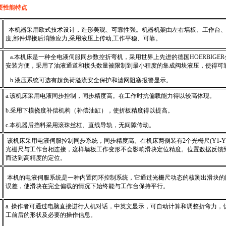
要性能特点
本
机器
采用欧式技术设计，造形美观、可靠性强。
机器机架由左右墙板、工作台
度
,
部件焊接后消除应力
,
采用液压上传动
,
工作平稳、可靠。
a.
本机床是一种全电液伺服同步数控折弯机，采用世界上先进的
德国
HOERBIGER
安装方便，采用了油液通道和接头数量被限制到最小程度的集成阀块液压，使得可
b.
液压系统可选有超负荷溢流安全保护和滤网阻塞报警显示。
a.
该机床采用电液同步控制，同步精度高。在工作时抗偏载能力得以较高体现。
b.采用下模挠度补偿机构（补偿油缸），使折板精度得以提高。
c.
本机器后挡料采用滚珠丝杠、直线导轨，无间隙传动。
该机床采用电液伺服控制同步系统，同步精度高。在机床两侧装有
2
个光栅尺
(Y1-Y
光栅尺与工作台相连接，这样墙板工作变形不会影响滑块定位精度。位置数据反馈
而达到高精度的定位
。
本机的电液伺服系统是一种内置闭环控制系统，它通过光栅尺动态的核测出滑块的
误差，使滑块在完全偏载的情况下始终能与工作台保持平行。
a. 操作者可通过电脑直接进行人机对话，中英文显示，可自动计算和调整折弯力，
工前后的形状及必要的操作信息。