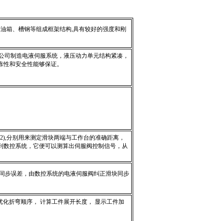
、油箱、槽钢等组成框
架结构
,
具有较好的强度和刚
公司
制造电液伺服系统，液压动力单元结构紧凑，
靠性和安全性能够保证。
2),
分别用来测定滑块两端与工作台的准确距离，
到数控系统，它便可以测算出伺服阀控制信号，从
同步误差，由数控系统的电液伺服阀纠正滑块同步
优化折弯顺序， 计算工件展开长度， 显示工件加