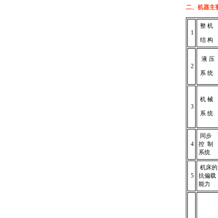
二、机器主
整 机
1
结 构
液 压
2
系 统
机 械
3
系 统
同步
4
控 制
系统
机床的
5
抗偏载
能力