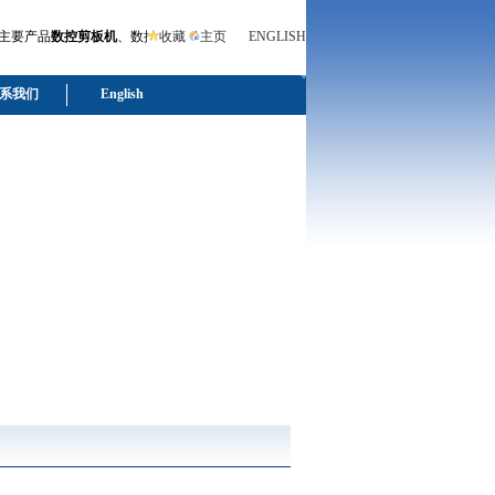
产品
数控剪板机
、数控折弯机
收藏
液压折弯机
主页
、
液压剪板机
ENGLISH
.联系人：罗雪辉 电话：0510－8903
系我们
English